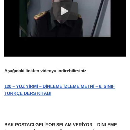
Aşağıdaki linkten videoyu indirebilirsiniz.
120 – YÜZ YİRMİ – DİNLEME İZLEME METNİ – 6. SINIF
TÜRKÇE DERS KİTABI
BAK POSTACI GELİYOR SELAM VERİYOR – DİNLEME