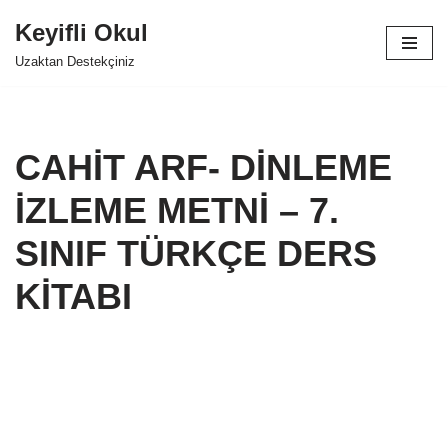
Keyifli Okul
İçeriğe
Uzaktan Destekçiniz
geç
CAHİT ARF- DİNLEME
İZLEME METNİ – 7.
SINIF TÜRKÇE DERS
KİTABI