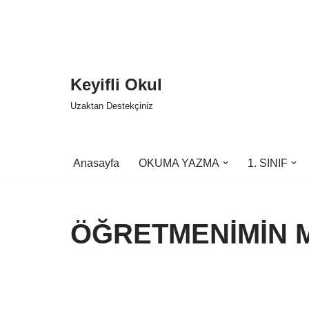
İçeriğe
geç
Keyifli Okul
Uzaktan Destekçiniz
Anasayfa
OKUMA YAZMA
1. SINIF
ÖĞRETMENİMİN M