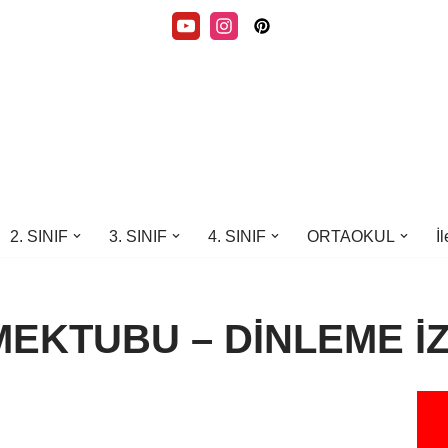
2. SINIF
3. SINIF
4. SINIF
ORTAOKUL
İ
EKTUBU – DİNLEME İ