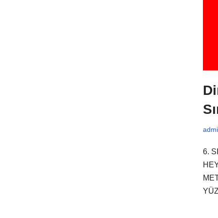
Di
Sı
admi
6. 
HEY
MET
YÜZ