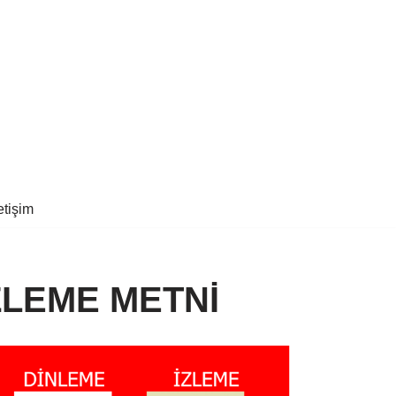
letişim
ZLEME METNİ